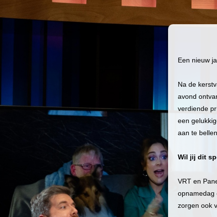
Een nieuw ja
Na de kerstv
avond ontvan
verdiende p
een gelukkige
aan te belle
Wil jij dit
VRT en Panen
opnamedag op
zorgen ook v