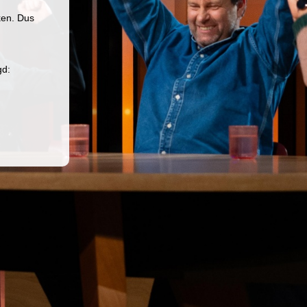
ken. Dus
gd: