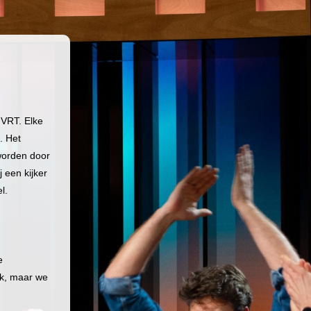
 VRT. Elke
. Het
worden door
j een kijker
l.
e
ek, maar we