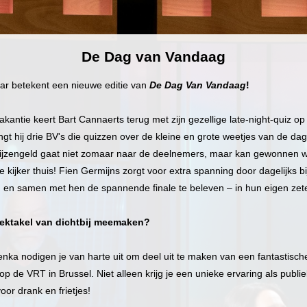
De Dag van Vandaag
ar betekent een nieuwe editie van
De Dag Van Vandaag
!
akantie keert Bart Cannaerts terug met zijn gezellige late-night-quiz op
gt hij drie BV's die quizzen over de kleine en grote weetjes van de dag
rijzengeld gaat niet zomaar naar de deelnemers, maar kan gewonnen 
 kijker thuis! Fien Germijns zorgt voor extra spanning door dagelijks bi
n en samen met hen de spannende finale te beleven – in hun eigen zete
 spektakel van dichtbij meemaken?
ka nodigen je van harte uit om deel uit te maken van een fantastisch
 de VRT in Brussel. Niet alleen krijg je een unieke ervaring als publi
oor drank en frietjes!