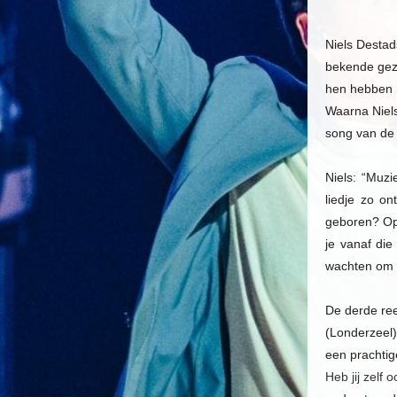
Niels Desta
bekende gezi
hen hebben n
Waarna Niels
song van de
Niels: “Muz
liedje zo o
geboren? Op
je vanaf die
wachten om d
De derde ree
(Londerzeel)
een prachtig
Heb jij zelf