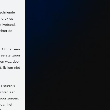
schillende
indruk op
 liveband.
chter de
t. Omdat een
 eerste zoon
ven waardoor
. Ik kan niet
EPstudio's
achten aan
 voor zorgen.
 dan het