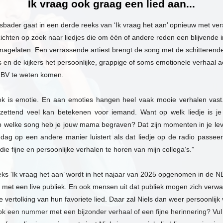
Ik vraag ook graag een lied aan...
dsbader
gaat
in een derde reeks van ‘
Ik
vraag
h
et aan’ opnieuw met ver
chten op zoek naar liedjes die om één of andere reden een blijvende 
agelaten. Een verrassende artiest brengt de song met de schitterende
 en de kijkers het persoonlijke, grappige of soms emotionele verhaal a
 BV te weten komen.
iek is emotie. En aan emoties hangen heel vaak mooie verhalen vas
ntzettend veel kan betekenen voor iemand. Want op welk liedje is je
 welke song heb je jouw mama begraven? Dat zijn momenten in je le
 dag op een andere manier luistert als dat liedje op de radio passeert
ie fijne en persoonlijke verhalen te horen van mijn collega’s.”
ks ‘
Ik
vraag
h
et aan’ wordt in het najaar van 2025 opgenomen in de N
 met een live publiek. En ook mensen uit dat publiek mogen zich verw
e vertolking van hun favoriete lied. Daar zal Niels dan weer persoonlijk
 ook een nummer met een bijzonder verhaal of een fijne herinnering?
Vul